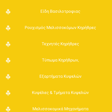
τον μελισσοκόμο!
Είδη Βασιλοτροφιας
Βρισκόμαστε στην π
άροδο Εθνικής Οδού
Χαλκίδας-Ερέτριας, 11 χλμ, τ.κ.: 34002 Χαλκίδα.
Ρουχισμός Μελισσοκόμων Κηρήθρες
Πλησίον εργοστασίων NEOSET και SHELMAN.
Τεχνητές Κηρήθρες
Τύπωμα Κηρήθρων,
Εξαρτήματα Κυψελών
Κυψέλες & Τμήματα Κυψελών
Μελισσοκομικά Μηχανήματα