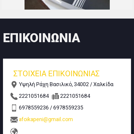
ΕΠΙΚΟΙΝΩΝΙΑ
ΣΤΟΙΧΕΙΑ ΕΠΙΚΟΙΝΩΝΙΑΣ
Υψηλή Ράχη Βασιλικό, 34002 / Χαλκίδα
2221051684
2221051684
6978559236 / 6978559235
afoikapeni@gmail.com