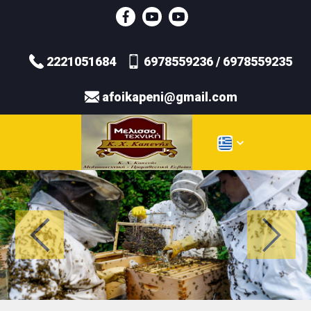
2221051684
6978559236 / 6978559235
afoikapeni@gmail.com